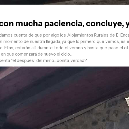
 con mucha paciencia, concluye, y 
damos cuenta de que por algo los Alojamientos Rurales de El Enca
el momento de nuestra llegada, ya que lo primero que vemos, es el
o. Ellas, estarán allí durante todo el verano y hasta que pase el o
ra en que comenzará de nuevo el ciclo…
esenta “el después” del mimo…bonita, verdad?