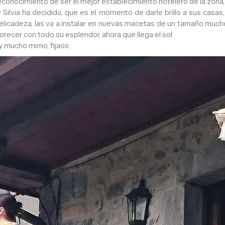
reconocimiento de ser el mejor establecimiento hotelero de la zona
Silvia ha decidido, que es el momento de darle brillo a sus casas,
 delicadeza, las va a instalar en nuevas macetas de un tamaño mu
lorecer con todo su esplendor, ahora que llega el sol.
 mucho mimo, fijaos: