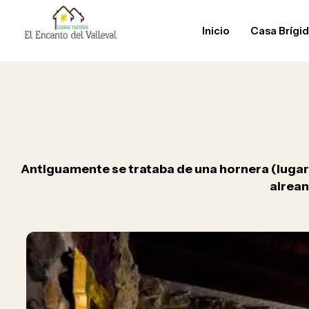
Inicio
Casa Brígi
Antiguamente se trataba de una hornera (lugar e
airean