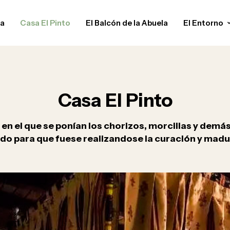
da
Casa El Pinto
El Balcón de la Abuela
El Entorno
Casa El Pinto
n el que se ponían los chorizos, morcillas y demás
do para que fuese realizandose la curación y mad