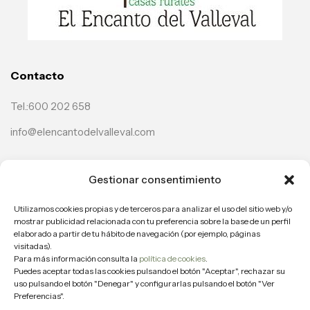
Contacto
Tel.:600 202 658
info@elencantodelvalleval.com
Casas
Gestionar consentimiento
Casa El Pinto
Utilizamos cookies propias y de terceros para analizar el uso del sitio web y/o
mostrar publicidad relacionada con tu preferencia sobre la base de un perfil
Casa Brígida
elaborado a partir de tu hábito de navegación (por ejemplo, páginas
visitadas).
Para más información consulta la
política de cookies
.
Puedes aceptar todas las cookies pulsando el botón "Aceptar", rechazar su
Síguenos
uso pulsando el botón "Denegar" y configurarlas pulsando el botón "Ver
Preferencias".