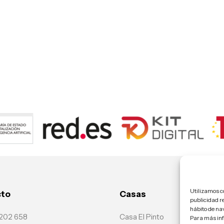
Utilizamos co
cto
Casas
publicidad re
hábito de na
 202 658
Casa El Pinto
Para más inf