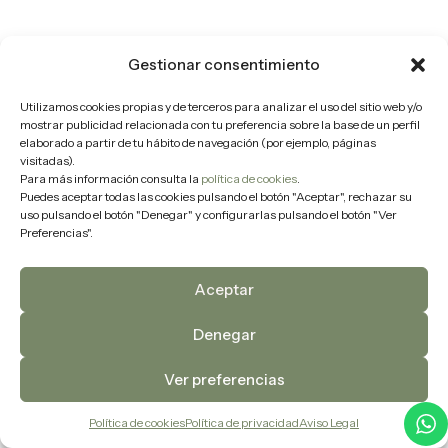
Gestionar consentimiento
Utilizamos cookies propias y de terceros para analizar el uso del sitio web y/o
mostrar publicidad relacionada con tu preferencia sobre la base de un perfil
elaborado a partir de tu hábito de navegación (por ejemplo, páginas
visitadas).
Para más información consulta la
política de cookies
.
Puedes aceptar todas las cookies pulsando el botón "Aceptar", rechazar su
uso pulsando el botón "Denegar" y configurarlas pulsando el botón "Ver
Preferencias".
Aceptar
Denegar
Ver preferencias
Política de cookies
Política de privacidad
Aviso Legal